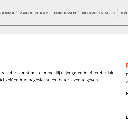
RAMMA
ZAALVERHUUR
CURSUSSEN
NIEUWS EN MEER
OVE
ders. Ieder kampt met een moeilijke jeugd en heeft onderdak
D
chzelf en hun nageslacht een beter leven te geven.
v
E